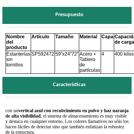
Presupuesto
Nombre
Artículo
Tamaño
Material
Capa
Capacid
del
de carg
producto
Estanterías
SP592472
59”x24”72”
Acero +
4
400 kilos
sin
Tablero
tornillos
de
partículas
Características
con un
vertical azul con recubrimiento en polvo y haz naranja
de alta visibilidad
, el sistema de almacenamiento es muy visible
y destaca en cualquier entorno. Los colores llamativos no sólo los
hacen fáciles de detectar sino que también enfatizan la robustez
de la estructura.