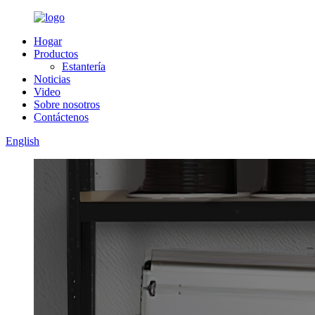
Hogar
Productos
Estantería
Noticias
Video
Sobre nosotros
Contáctenos
English