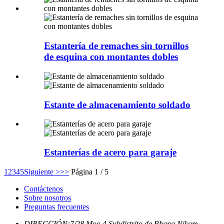
Estantería de remaches sin tornillos
de esquina con montantes dobles
Estante de almacenamiento soldado
Estanterías de acero para garaje
1
2
3
4
5
Siguiente >
>>
Página 1 / 5
Contáctenos
Sobre nosotros
Preguntas frecuentes
DIRECCIÓN:
7/28 Moo.4 Subdistrito de Phana Nikom,