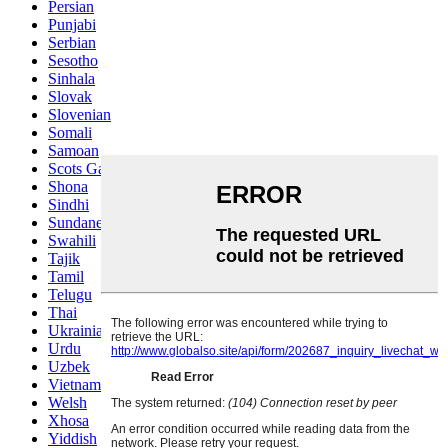
Persian
Punjabi
Serbian
Sesotho
Sinhala
Slovak
Slovenian
Somali
Samoan
Scots Gaelic
Shona
Sindhi
Sundanese
Swahili
Tajik
Tamil
Telugu
Thai
Ukrainian
Urdu
Uzbek
Vietnamese
Welsh
Xhosa
Yiddish