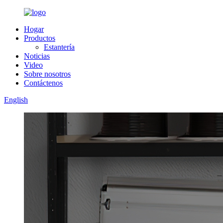
Hogar
Productos
Estantería
Noticias
Video
Sobre nosotros
Contáctenos
English