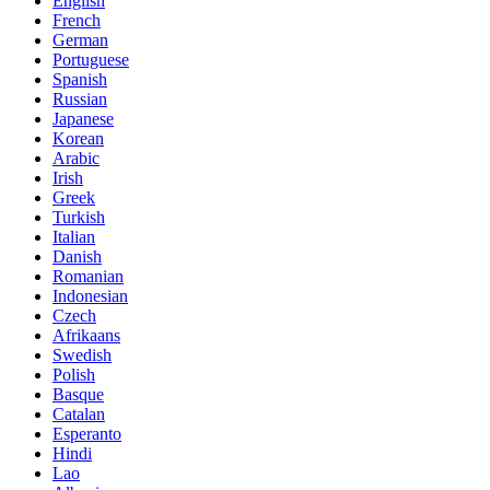
English
French
German
Portuguese
Spanish
Russian
Japanese
Korean
Arabic
Irish
Greek
Turkish
Italian
Danish
Romanian
Indonesian
Czech
Afrikaans
Swedish
Polish
Basque
Catalan
Esperanto
Hindi
Lao